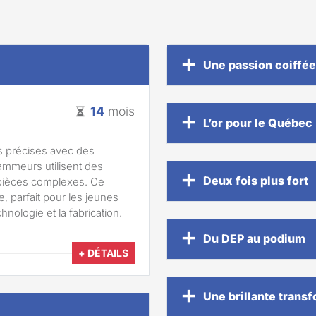
Une passion coiffé
14
mois
L’or pour le Québec
ès précises avec des
mmeurs utilisent des
Deux fois plus fort
pièces complexes. Ce
, parfait pour les jeunes
nologie et la fabrication.
Du DEP au podium
+ DÉTAILS
Une brillante trans