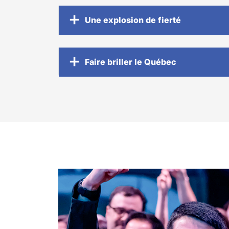
Une explosion de fierté
Faire briller le Québec