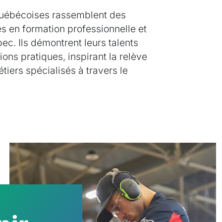
nadiennes réunissent les
 chaque province et territoire. Ils
représenter le Canada à
ut en partageant leur passion et en
iers spécialisés partout au pays.
nir