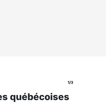
2/3
es canadiennes