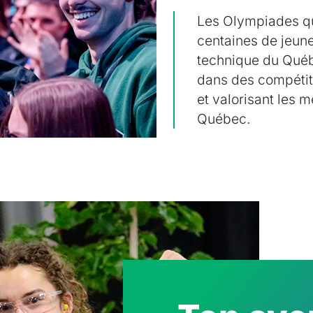
Les Olympiades ca
meilleurs jeunes de
s’affrontent pour 
l’international, to
valorisant les mét
Ton ave